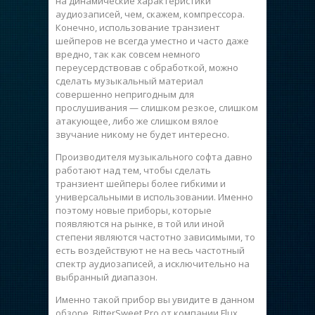
на динамические характеристики
аудиозаписей, чем, скажем, компрессора.
Конечно, использование транзиент
шейперов не всегда уместно и часто даже
вредно, так как совсем немного
переусердствовав с обработкой, можно
сделать музыкальный материал
совершенно непригодным для
прослушивания — слишком резкое, слишком
атакующее, либо же слишком вялое
звучание никому не будет интересно.
Производителя музыкального софта давно
работают над тем, чтобы сделать
транзиент шейперы более гибкими и
универсальными в использовании. Именно
поэтому новые приборы, которые
появляются на рынке, в той или иной
степени являются частотно зависимыми, то
есть воздействуют не на весь частотный
спектр аудиозаписей, а исключительно на
выбранный диапазон.
Именно такой прибор вы увидите в данном
обзоре. BitterSweet Pro от компании Flux