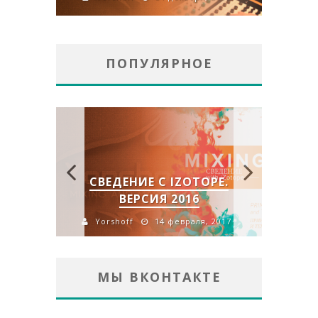
ПОПУЛЯРНОЕ
FLUX
СВЕДЕНИЕ С IZOTOPE.
FLUX
RO
ВЕРСИЯ 2016
2016
Yorshoff
14 февраля, 2017
Y
МЫ ВКОНТАКТЕ