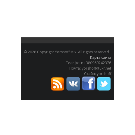
©
2026 Copyright Yorshoff Mix. All rights reserved.
Карта сайта
Телефон: +380960742376
Почта: yorshoff@ukr.net
Скайп: yorshoff