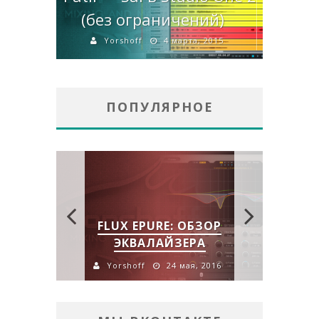
(без ограничений)
Yorshoff
4 марта, 2015
ПОПУЛЯРНОЕ
ЗОР
FLUX EPURE: ОБЗОР
ОБЗ
ЭКВАЛАЙЗЕРА
B
2016
Yorshoff
24 мая, 2016
Y