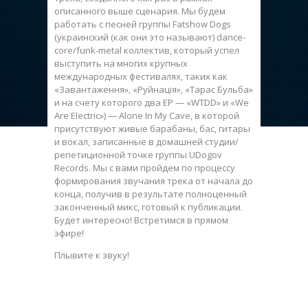
описанного выше сценария. Мы будем
работать с песней группы Fatshow Dogs
(украинский (как они это называют) dance-
core/funk-metal коллектив, который успел
выступить на многих крупных
международных фестивалях, таких как
«Завантаження», «Руйнація», «Тарас Бульба»
и на счету которого два EР — «WTDD» и «We
Are Electric») — Alone In My Cave, в которой
присутствуют живые барабаны, бас, гитары
и вокал, записанные в домашней студии/
репетиционной точке группы UDogov
Records. Мы с вами пройдем по процессу
формирования звучания трека от начала до
конца, получив в результате полноценный
законченный микс, готовый к публикации.
Будет интересно! Встретимся в прямом
эфире!
Плывите к звуку!