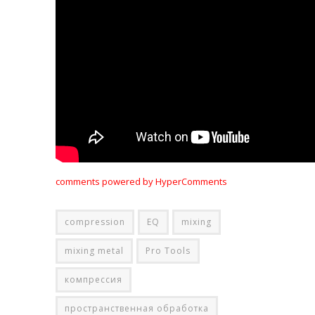
comments powered by HyperComments
compression
EQ
mixing
mixing metal
Pro Tools
компрессия
пространственная обработка