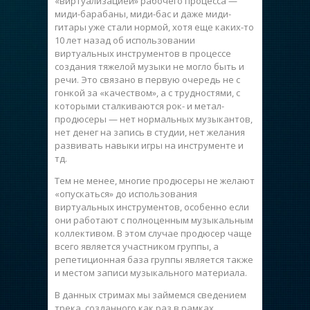
«виртуализацией» рабочего процесса —
миди-барабаны, миди-бас и даже миди-
гитары уже стали нормой, хотя еще каких-то
10 лет назад об использовании
виртуальных инструментов в процессе
создания тяжелой музыки не могло быть и
речи. Это связано в первую очередь не с
гонкой за «качеством», а с трудностями, с
которыми сталкиваются рок- и метал-
продюсеры — нет нормальных музыкантов,
нет денег на запись в студии, нет желания
развивать навыки игры на инструменте и
тд.
Тем не менее, многие продюсеры не желают
«опускаться» до использования
виртуальных инструментов, особенно если
они работают с полноценным музыкальным
коллективом. В этом случае продюсер чаще
всего является участником группы, а
репетиционная база группы является также
и местом записи музыкального материала.
В данных стримах мы займемся сведением
трека, созданного как раз в рамках