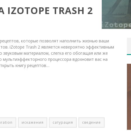
 IZOTOPE TRASH 2
 рецептов, которые позволят наполнить жизнью ваши
нтов. iZotope Trash 2 является невероятно эффективным
 звуковым материалом, слегка его обогащая или же
о мультиэффекторного процессора вдохновит вас на
открыть книгу рецептов…
ОБЗОР ПЛАГИНА FLUX
BITTERSWEET PRO
uration
искажения
сатурация
сведение
Yorshoff
18 мая, 2016