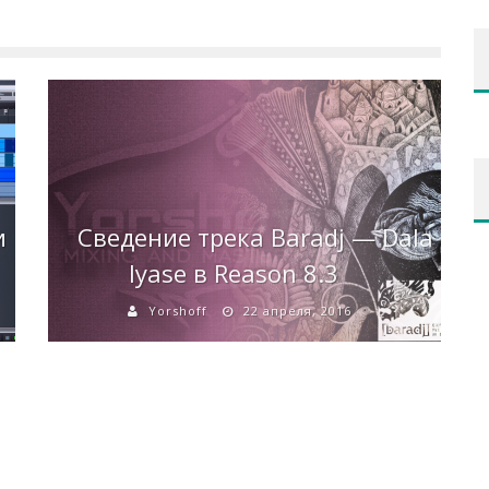
и
Сведение трека Baradj — Dala
Iyase в Reason 8.3
Yorshoff
22 апреля, 2016