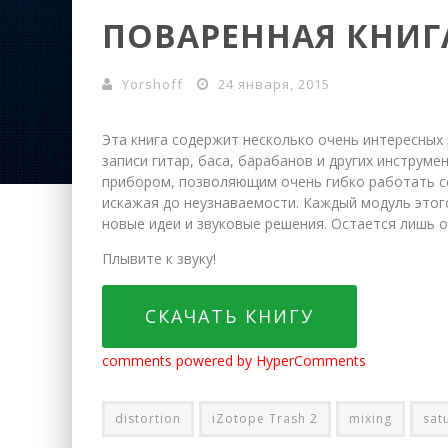
ПОВАРЕННАЯ КНИГА
Yorshoff
24 января, 2015
Эта книга содержит несколько очень интересных
записи гитар, баса, барабанов и других инструме
прибором, позволяющим очень гибко работать со
искажая до неузнаваемости. Каждый модуль этог
новые идеи и звуковые решения. Остается лишь 
Плывите к звуку!
СКАЧАТЬ КНИГУ
comments powered by HyperComments
distortion
iZotope Trash 2
mixing
sat