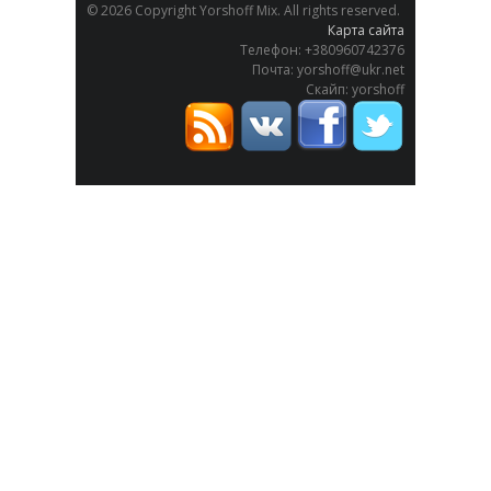
©
2026 Copyright Yorshoff Mix. All rights reserved.
Карта сайта
Телефон: +380960742376
Почта: yorshoff@ukr.net
Скайп: yorshoff