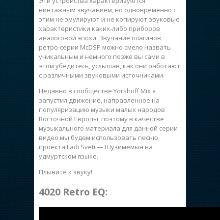
Эти устройства характеризуются
винтажным звучанием, но одновременно с
этим не эмулируют и не копируют звуковые
характеристики каких-либо приборов
аналоговой эпохи. Звучание плагинов
ретро-серии McDSP можно смело назвать
уникальным и немного позже вы сами в
этом убедитесь, услышав, как они работают
с различными звуковыми источниками.
Недавно в сообществе Yorshoff Mix я
запустил движение, направленное на
популяризацию музыки малых народов
Восточной Европы, поэтому в качестве
музыкального материала для данной серии
видео мы будем использовать песню
проекта Ladi Sveti — Шузимемын на
удмуртском языке.
Плывите к звуку!
4020 Retro EQ: