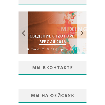
 IZOTOPE.
FLUX IRCAM VERB V3: ЧТО
 2016
ТАКОЕ CLUSTER?
 февраля, 2017
Yorshoff
30 мая, 2016
МЫ ВКОНТАКТЕ
МЫ НА ФЕЙСБУК