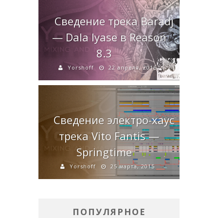
Сведение трека Baradj
— Dala Iyase в Reason
8.3
Yorshoff
22 апреля, 2016
Сведение электро-хаус
трека Vito Fantis —
Springtime
Yorshoff
25 марта, 2015
ПОПУЛЯРНОЕ